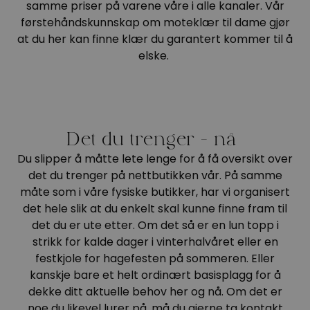
samme priser på varene våre i alle kanaler. Vår
Skjørt
førstehåndskunnskap om moteklær til dame gjør
at du her kan finne klær du garantert kommer til å
Jakker
elske.
Tilbehør
Outlet
Det du trenger – nå
Du slipper å måtte lete lenge for å få oversikt over
SALG
det du trenger på nettbutikken vår. På samme
måte som i våre fysiske butikker, har vi organisert
det hele slik at du enkelt skal kunne finne fram til
det du er ute etter. Om det så er en lun topp i
strikk for kalde dager i vinterhalvåret eller en
festkjole for hagefesten på sommeren. Eller
kanskje bare et helt ordinært basisplagg for å
dekke ditt aktuelle behov her og nå. Om det er
noe du likevel lurer på, må du gjerne ta kontakt