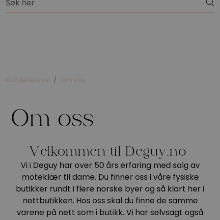
Skip to main content
Gratis ombytting
Nyheter
Merker
Kundeservice
Om oss
Overdeler
Om oss
Bukser
Kjoler
Velkommen til Deguy.no
Vi i Deguy har over 50 års erfaring med salg av
Strikk
moteklær til dame. Du finner oss i våre fysiske
butikker rundt i flere norske byer og så klart her i
nettbutikken. Hos oss skal du finne de samme
Drakter
varene på nett som i butikk. Vi har selvsagt også