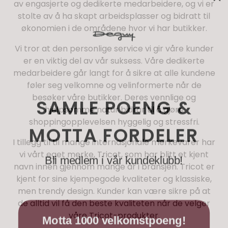
av engasjerte og dedikerte medarbeidere, og vi er
stolte av å ha skapt arbeidsplasser og bidratt til
økonomien i de områdene hvor vi har butikker.
Vi tror at den personlige service vi gir våre kunder
er en viktig del av vår suksess. Våre dedikerte
medarbeidere går langt for å sikre at alle kundene
føler seg velkomne og velinformerte når de
SAMLE POENG &
besøker våre butikker. Deres vennlige og
hjelpsomme natur bidrar til å gjøre
shoppingopplevelsen hyggelig og stressfri.
MOTTA FORDELER
I tillegg til til mange internasjonale merkevarer har
Bli medlem i vår kundeklubb!
vi vårt eget merke, Tricot, som har blitt et kjent
navn innen gjennom mange år i bransjen. Tricot er
kjent for sine kjempegode kvaliteter og klassiske,
men trendy design. Kunder kan være sikre på at
de alltid vil få den beste kvaliteten når de velger
Motta 1000 velkomstpoeng!
våre Tricot-produkter.