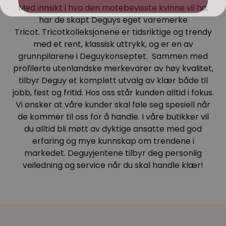
Med innsikt i hva den motebevisste kvinne vil ha,
har de skapt Deguys eget varemerke
Tricot. Tricotkolleksjonene er tidsriktige og trendy
med et rent, klassisk uttrykk, og er en av
grunnpilarene i Deguykonseptet. Sammen med
profilerte utenlandske merkevarer av høy kvalitet,
tilbyr Deguy et komplett utvalg av klær både til
jobb, fest og fritid. Hos oss står kunden alltid i fokus.
Vi ønsker at våre kunder skal føle seg spesiell når
de kommer til oss for å handle. I våre butikker vil
du alltid bli møtt av dyktige ansatte med god
erfaring og mye kunnskap om trendene i
markedet. Deguyjentene tilbyr deg personlig
veiledning og service når du skal handle klær!