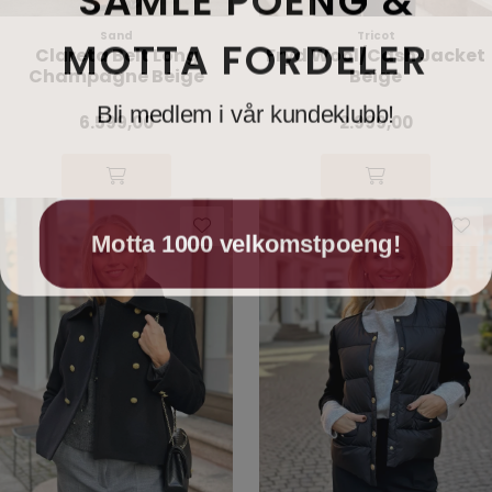
MOTTA FORDELER
Sand
Tricot
Clareta Belt Long
Fryd Wool/Cash Jacket
Champagne Beige
Beige
Bli medlem i vår kundeklubb!
6.599,00
2.999,00
Motta 1000 velkomstpoeng!