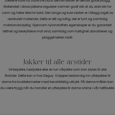
Jakkene våre fra Save the Duck denne høsten er teknisk gode plagg.
Materialet i disse jakkene regulerer varmen godt slik at du aldri blir for
varm og heller ikke for kald. Den lange og kule vesten er i tillegg laget av
resirkulert materiale. Dette er lett og luftig, det er tynt og samtidig
motstandsdyktig. Gjennom nylonstoffets egenskaper er du garantert
tetthet og beskyttelse mot vind, samtidig som fuktighet absorberes og
plagget tørker raskt.
Jakker til alle årstider
Vinterjakke, høstjakke eller en lun vårjakke som kan styles til alle
årstider. Dette kan vi hos Deguy. Vi kjøper bestandig inn ytterjakker til
dame fra kvalitetsmerker med trendriktiktig uttrykk. På denne måten kan
du være trygg når du handler en ytterjakke til dame online i vår nettbutikk.