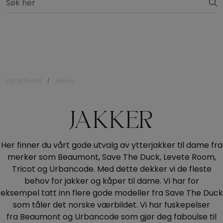
Skip to main content
Rask levering med DHL eller Bring
Nyheter
Merker
FRONTPAGE
Jakker
Overdeler
JAKKER
Bukser
Her finner du vårt gode utvalg av ytterjakker til dame fra
Kjoler
merker som Beaumont, Save The Duck, Levete Room,
Tricot og Urbancode. Med dette dekker vi de fleste
Strikk
behov for jakker og kåper til dame. Vi har for
eksempel tatt inn flere gode modeller fra Save The Duck
som tåler det norske værbildet. Vi har fuskepelser
Drakter
fra Beaumont og Urbancode som gjør deg faboulse til