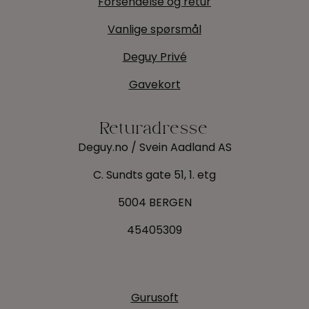
Forsendelse og retur
Vanlige spørsmål
Deguy Privé
Gavekort
Returadresse
Deguy.no / Svein Aadland AS
C. Sundts gate 51, 1. etg
5004 BERGEN
45405309
Gurusoft