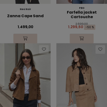
PBO
Neo Noir
Farfella jacket
Zanna Cape Sand
Cartouche
2.599,00
1.499,00
1.299,50
-50 %