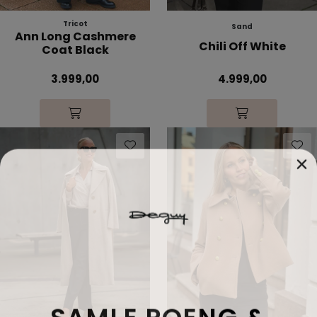
Tricot
Sand
Ann Long Cashmere
Chili Off White
Coat Black
3.999,00
4.999,00
SAMLE POENG &