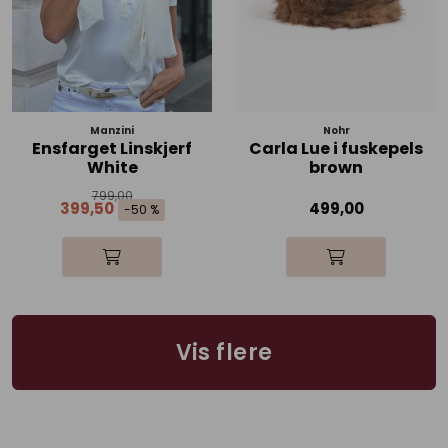
Manzini
Nohr
Ensfarget Linskjerf
Carla Lue i fuskepels
White
brown
799,00
399,50
499,00
-50 %
Vis flere