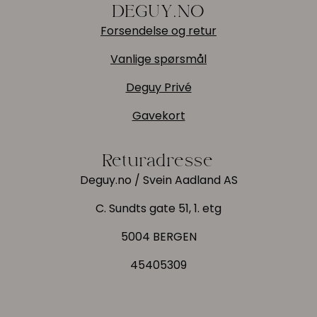
DEGUY.NO
Forsendelse og retur
Vanlige spørsmål
Deguy Privé
Gavekort
Returadresse
Deguy.no / Svein Aadland AS
C. Sundts gate 51, 1. etg
5004 BERGEN
45405309