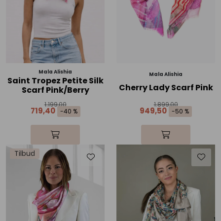
Mala Alishia
Mala Alishia
Saint Tropez Petite Silk
Cherry Lady Scarf Pink
Scarf Pink/Berry
1.199,00
1.899,00
719,40
949,50
-40 %
-50 %
Tilbud