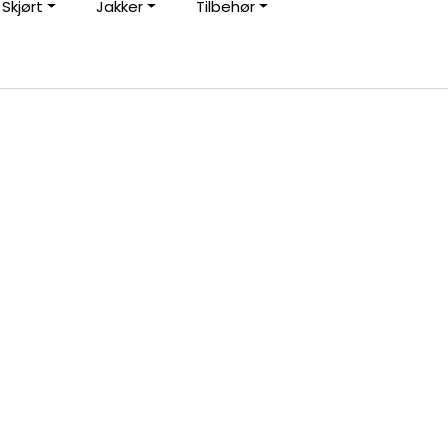
Skjørt
Jakker
Tilbehør
0
Kundeservice
Favoritter
Logg inn