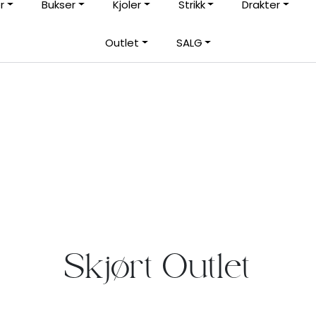
r
Bukser
Kjoler
Strikk
Drakter
Rask levering med DHL eller Bring
|
Outlet
SALG
rt
Frakt fra 59,-
Skjørt Outlet