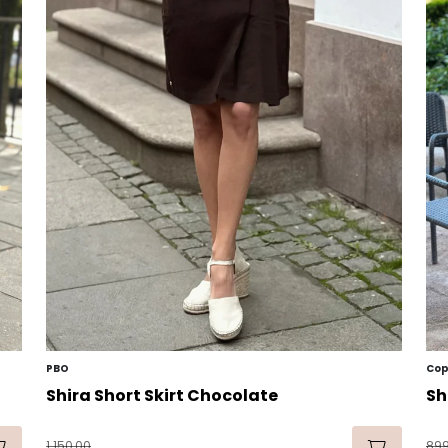
PBO
Cop
Shira Short Skirt Chocolate
Sh
1.150,00
899