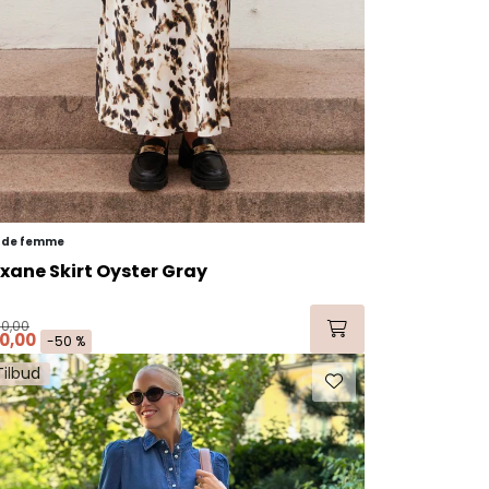
 de femme
xane Skirt Oyster Gray
80,00
0,00
-50 %
Tilbud