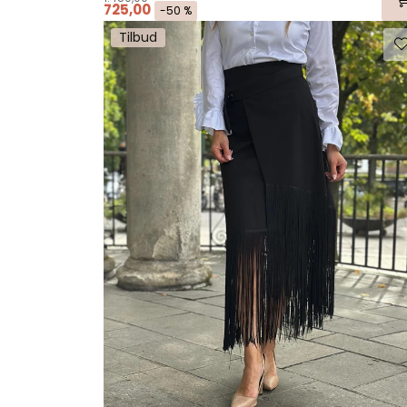
725,00
-50 %
Tilbud