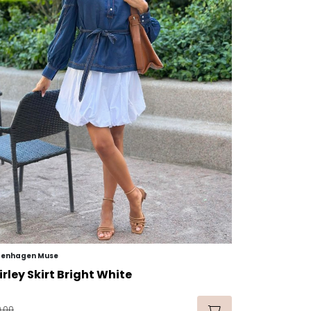
enhagen Muse
irley Skirt Bright White
,00