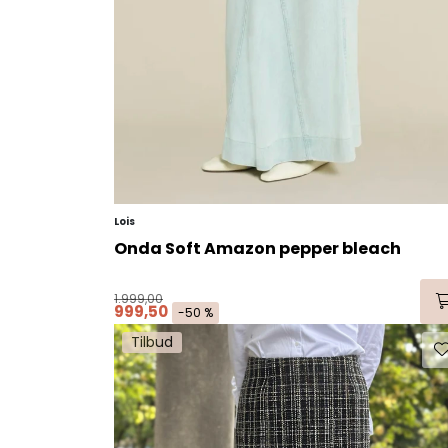
Lois
Onda Soft Amazon pepper bleach
1.999,00
999,50
-50 %
Tilbud