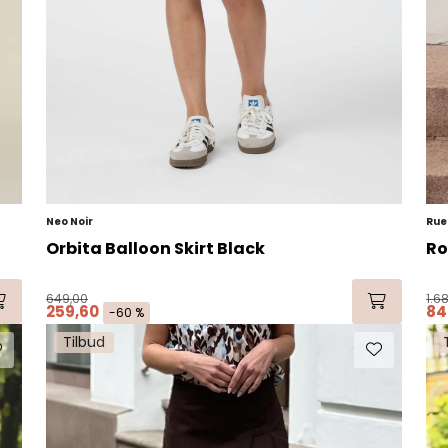
Neo Noir
Rue
Orbita Balloon Skirt Black
Ro
649,00
1.6
259,60
84
-60 %
Tilbud