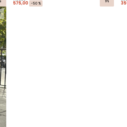
575,00
35
-50 %