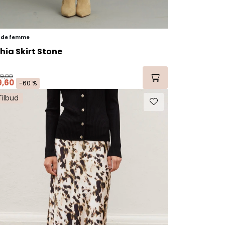
 de femme
hia Skirt Stone
99,00
9,60
-60 %
Tilbud