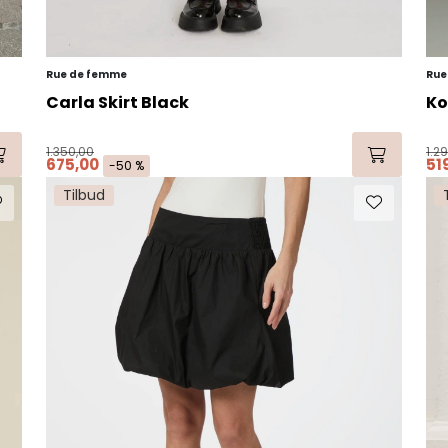
Rue de femme
Rue
Carla Skirt Black
Ko
1.350,00
1.2
675,00
51
-50 %
Tilbud