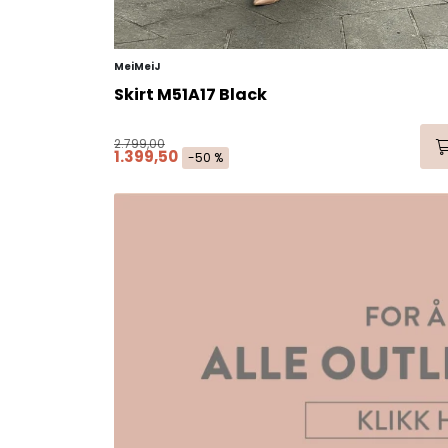
MeiMeiJ
Skirt M51A17 Black
2.799,00
1.399,50
-50 %