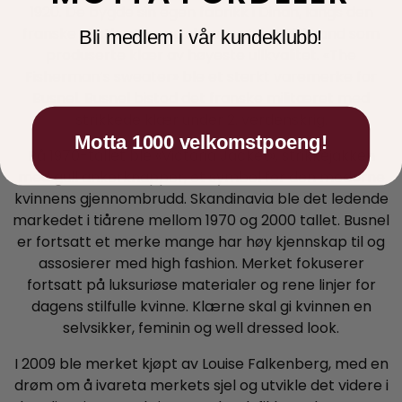
1920. De bygde sin egen fabrikk i Dinan, langs den
franske vestkysten, og skapte et livsstil brand som
Bli medlem i vår kundeklubb!
produserte klær av høyeste ullkvalitet. «The
Fisherman’s sweater» ble et sterkt varemerke for
Busnel. Busnel bistod det franske militæret med
strikkede klær under 2. verdenskrig.
Motta 1000 velkomstpoeng!
På 1970-tallet ble «Victoria Jacket», strikkejakken
med gull ankerknapper, et symbol for den moderne
kvinnens gjennombrudd. Skandinavia ble det ledende
markedet i tiårene mellom 1970 og 2000 tallet. Busnel
er fortsatt et merke mange har høy kjennskap til og
assosierer med high fashion. Merket fokuserer
fortsatt på luksuriøse materialer og rene linjer for
dagens stilfulle kvinne. Klærne skal gi kvinnen en
selvsikker, feminin og well dressed look.
I 2009 ble merket kjøpt av Louise Falkenberg, med en
drøm om å ivareta merkets sjel og utvikle det videre i