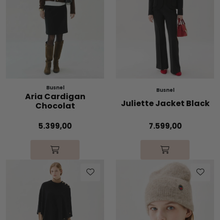
Skjørt
Jakker
Tilbehør
Busnel
Outlet
Busnel
Aria Cardigan
Juliette Jacket Black
Chocolat
SALG
5.399,00
7.599,00