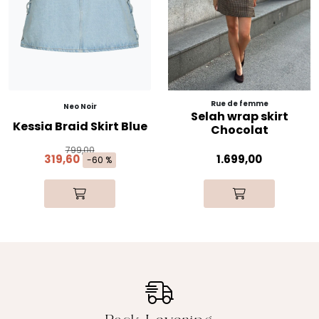
Rue de femme
Neo Noir
Selah wrap skirt
Kessia Braid Skirt Blue
Chocolat
799,00
319,60
1.699,00
-60 %