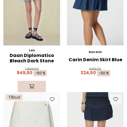
Skjørt
Jakker
Tilbehør
Lois
Outlet
Neo Noir
Daan Diplomatico
Carin Denim Skirt Blue
Bleach Dark Stone
SALG
1.899,00
649,00
949,50
324,50
-50 %
-50 %
Tilbud