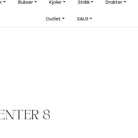
r
Bukser
Kjoler
Strikk
Drakter
Gratis ombytting
|
Outlet
SALG
rt
Frakt fra 59,-
ENTER 8