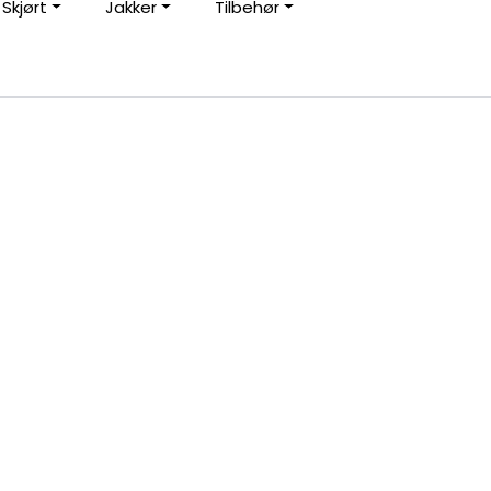
Skjørt
Jakker
Tilbehør
0
Kundeservice
Favoritter
Logg inn