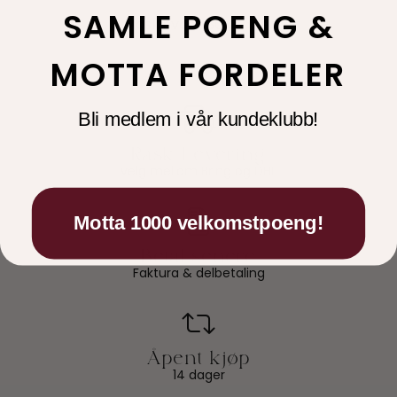
SAMLE POENG &
Maskinvask 30 grader
MOTTA FORDELER
Bli medlem i vår kundeklubb!
velg mellom Bring og DHL
Motta 1000 velkomstpoeng!
Faktura & delbetaling
14 dager