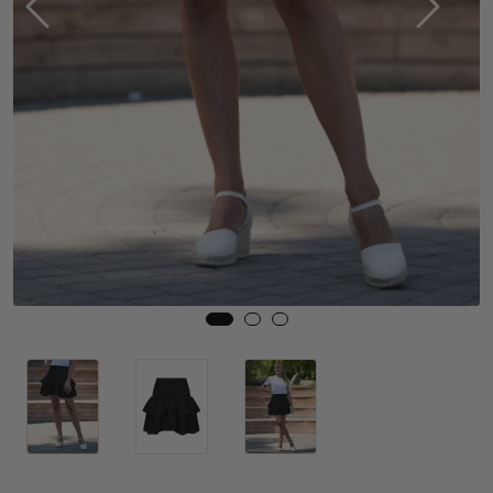
Skjørt
Jakker
Tilbehør
Outlet
SALG