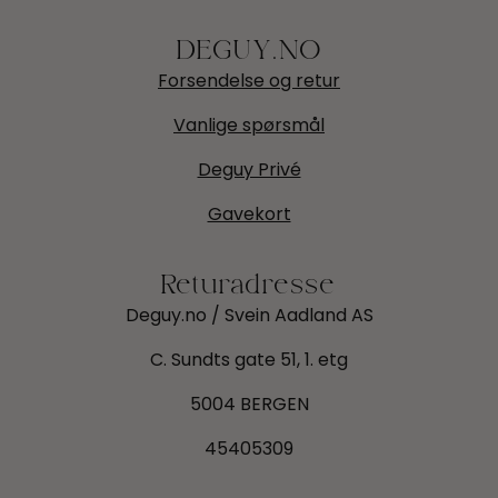
DEGUY.NO
Forsendelse og retur
Vanlige spørsmål
Deguy Privé
Gavekort
Returadresse
Deguy.no / Svein Aadland AS
C. Sundts gate 51, 1. etg
5004 BERGEN
45405309