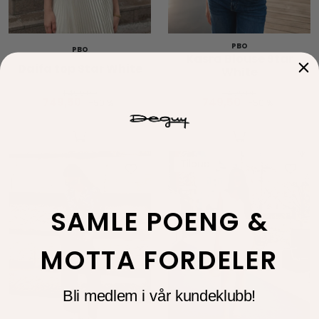
PBO
PBO
Kasra Blouse Star
Daifa top Star White
White
1.499,00
1.499,00
749,50
749,50
-50 %
-50 %
Tilbud
SAMLE POENG &
MOTTA FORDELER
Bli medlem i vår kundeklubb!