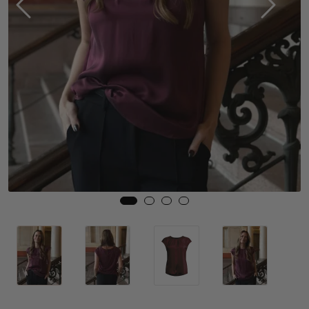
Skjørt
Jakker
Tilbehør
Outlet
SALG