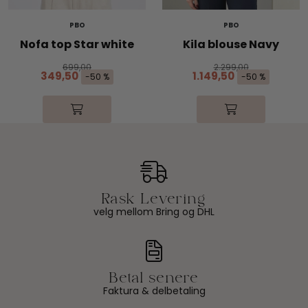
PBO
PBO
Nofa top Star white
Kila blouse Navy
699,00
2.299,00
349,50
1.149,50
-50 %
-50 %
velg mellom Bring og DHL
Faktura & delbetaling