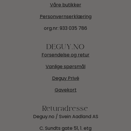
Våre butikker
Personvernserklæring
org.nr:
933 035 786
DEGUY.NO
Forsendelse og retur
Vanlige spørsmål
Deguy Privé
Gavekort
Returadresse
Deguy.no / Svein Aadland AS
C. Sundts gate 51, 1. etg