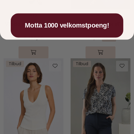
PBO
PBO
Vinda silk blouse Navy
Penny Dress Star White
Motta 1000 velkomstpoeng!
1.899,00
2.499,00
759,60
-60 %
Tilbud
Tilbud