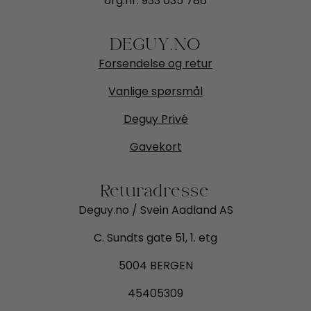
org.nr:
933 035 786
DEGUY.NO
Forsendelse og retur
Vanlige spørsmål
Deguy Privé
Gavekort
Returadresse
Deguy.no / Svein Aadland AS
C. Sundts gate 51, 1. etg
5004 BERGEN
45405309