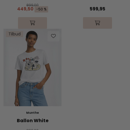
899,00
449,50
599,95
-50 %
Tilbud
Munthe
Ballon White