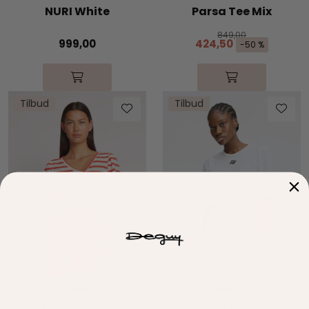
NURI White
Parsa Tee Mix
849,00
999,00
424,50
-50 %
Tilbud
Tilbud
Munthe
Munthe