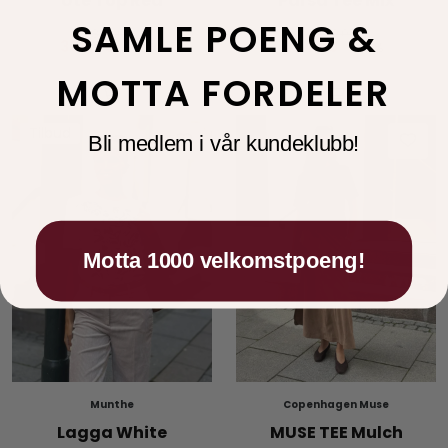
Ute Top Red
Parsa Tee Mix
SAMLE POENG &
845,00
849,00
338,00
424,50
-60 %
-50 %
MOTTA FORDELER
Tilbud
Bli medlem i vår kundeklubb!
Motta 1000 velkomstpoeng!
Munthe
Copenhagen Muse
Lagga White
MUSE TEE Mulch