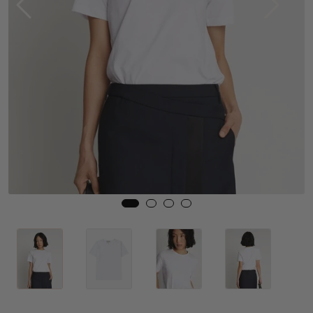
Skjørt
Jakker
Tilbehør
Outlet
SALG