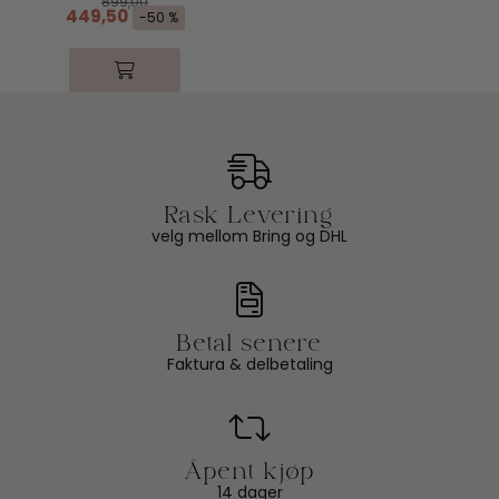
899,00
449,50
-50 %
velg mellom Bring og DHL
Faktura & delbetaling
14 dager