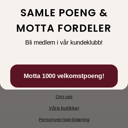
14 dager
SAMLE POENG &
MOTTA FORDELER
Bli medlem i vår kundeklubb!
Informasjon
Kontakt oss
Motta 1000 velkomstpoeng!
Ledige stillinger
Om oss
Våre butikker
Personvernserklæring