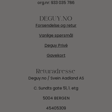
org.nr:
933 035 786
DEGUY.NO
Forsendelse og retur
Vanlige spørsmål
Deguy Privé
Gavekort
Returadresse
Deguy.no / Svein Aadland AS
C. Sundts gate 51, 1. etg
5004 BERGEN
45405309