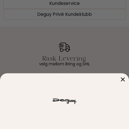
Kundeservice
Skjørt
Deguy Privé Kundeklubb
Jakker
Tilbehør
Outlet
velg mellom Bring og DHL
SALG
Faktura & delbetaling