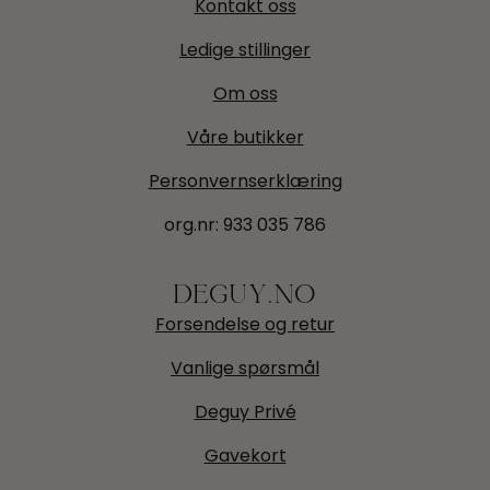
Kontakt oss
Ledige stillinger
Om oss
Våre butikker
Personvernserklæring
org.nr:
933 035 786
DEGUY.NO
Forsendelse og retur
Vanlige spørsmål
Deguy Privé
Gavekort