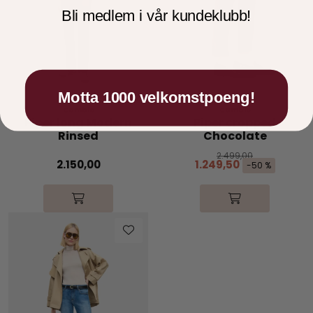
Bli medlem i vår kundeklubb!
Motta 1000 velkomstpoeng!
Cambio
Cambio
Piper long Modern
Piper cropped
Rinsed
Chocolate
2.499,00
2.150,00
1.249,50
-50 %