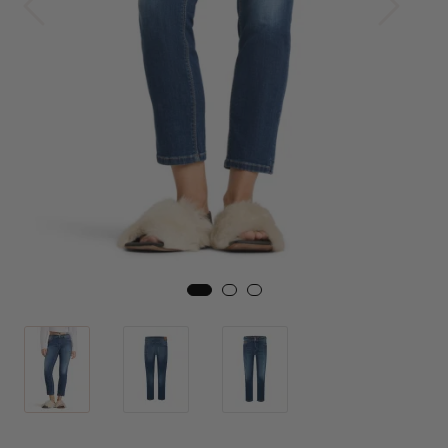
Skjørt
Jakker
Tilbehør
Outlet
SALG