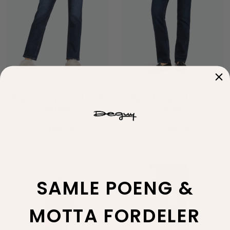
Cambio
Cambio
Piper Long Dark Used
Piper long Soft Cozy
Wash
Blue
2.199,00
2.299,00
Tilbud
SAMLE POENG &
MOTTA FORDELER