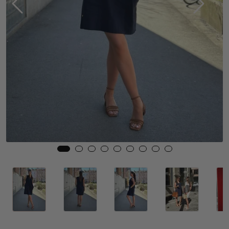
Skjørt
Jakker
Tilbehør
Outlet
SALG