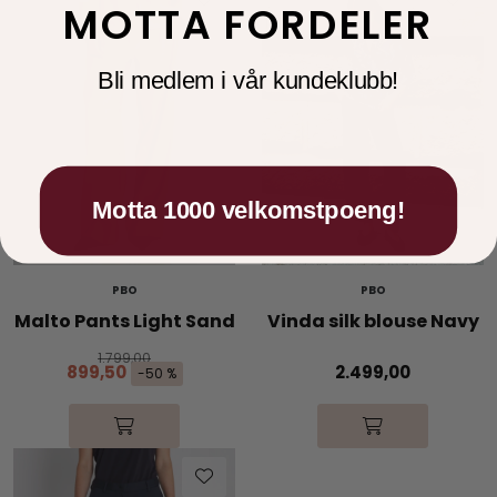
MOTTA FORDELER
Bli medlem i vår kundeklubb!
Motta 1000 velkomstpoeng!
PBO
PBO
Malto Pants Light Sand
Vinda silk blouse Navy
1.799,00
899,50
2.499,00
-50 %