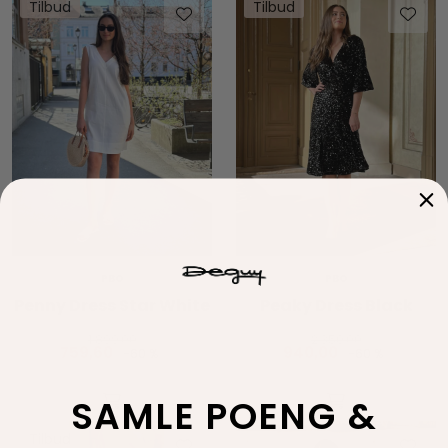
Tilbud
Tilbud
PBO
PBO
Penny Dress Star White
Peaky Dress Black
1.899,00
2.350,00
759,60
940,00
-60 %
-60 %
SAMLE POENG &
Tilbud