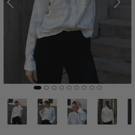
Skjørt
Jakker
Tilbehør
Outlet
SALG