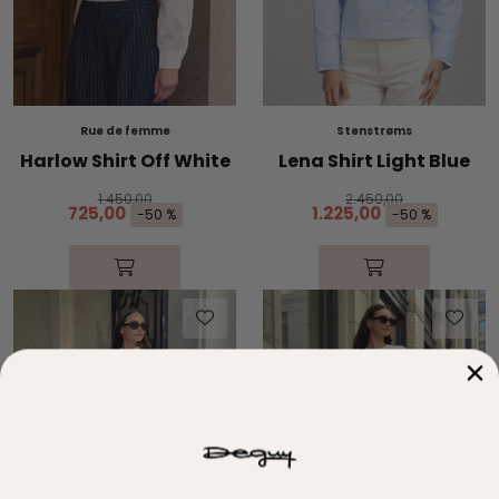
Rue de femme
Stenstrøms
Harlow Shirt Off White
Lena Shirt Light Blue
1.450,00
2.450,00
725,00
1.225,00
-50 %
-50 %