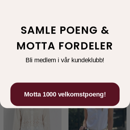
SAMLE POENG &
PBO
Rue de femme
Taliano shirt Star
Fennec knit White
White
MOTTA FORDELER
1.799,00
950,00
Bli medlem i vår kundeklubb!
Tilbud
Tilbud
Motta 1000 velkomstpoeng!