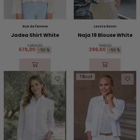
Rue de femme
Levete Room
Jadea Shirt White
Naja 19 Blouse White
1.350,00
799,00
675,00
399,50
-50 %
-50 %
Tilbud