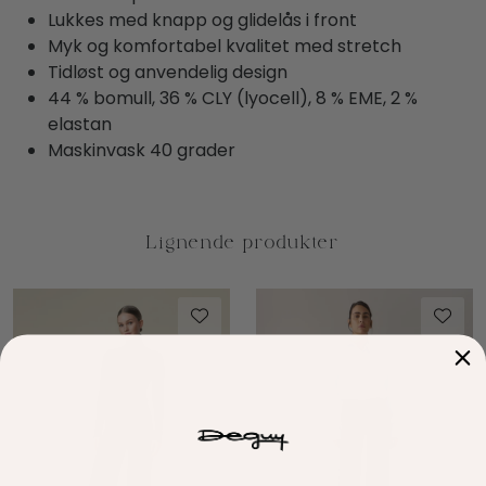
Lukkes med knapp og glidelås i front
Myk og komfortabel kvalitet med stretch
Tidløst og anvendelig design
44 % bomull, 36 % CLY (lyocell), 8 % EME, 2 %
elastan
Maskinvask 40 grader