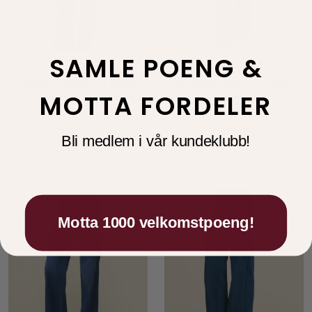
SAMLE POENG &
Lois
Lois
Palazzo Mistral Shiny
Palazzo Mistral Shiny
MOTTA FORDELER
Cord Chocolate Brown
Cord Navy
2.199,00
2.199,00
Bli medlem i vår kundeklubb!
Motta 1000 velkomstpoeng!