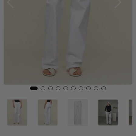
Skjørt
Jakker
Tilbehør
Outlet
SALG