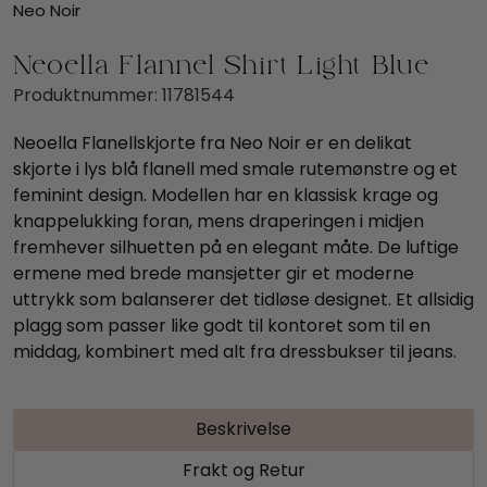
Neo Noir
Neoella Flannel Shirt Light Blue
Produktnummer:
11781544
Neoella Flanellskjorte fra Neo Noir er en delikat
skjorte i lys blå flanell med smale rutemønstre og et
feminint design. Modellen har en klassisk krage og
knappelukking foran, mens draperingen i midjen
fremhever silhuetten på en elegant måte. De luftige
ermene med brede mansjetter gir et moderne
uttrykk som balanserer det tidløse designet. Et allsidig
plagg som passer like godt til kontoret som til en
middag, kombinert med alt fra dressbukser til jeans.
Beskrivelse
Frakt og Retur