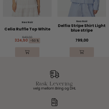
Neo Noir
Neo Noir
Delfia Stripe Shirt Light
Celia Ruffle Top White
blue stripe
649,00
324,50
799,00
-50 %
velg mellom Bring og DHL