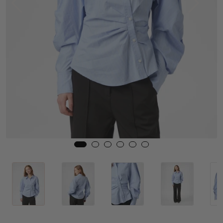
Skjørt
Jakker
Tilbehør
Outlet
SALG