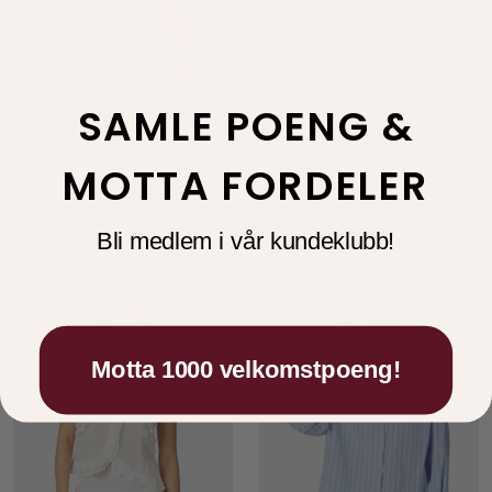
SAMLE POENG &
Neo Noir
Neo Noir
Roella Poplin Blouse
Etta Flower Stripe Shirt
White
Light Blue
MOTTA FORDELER
649,00
799,00
Bli medlem i vår kundeklubb!
Tilbud
Motta 1000 velkomstpoeng!