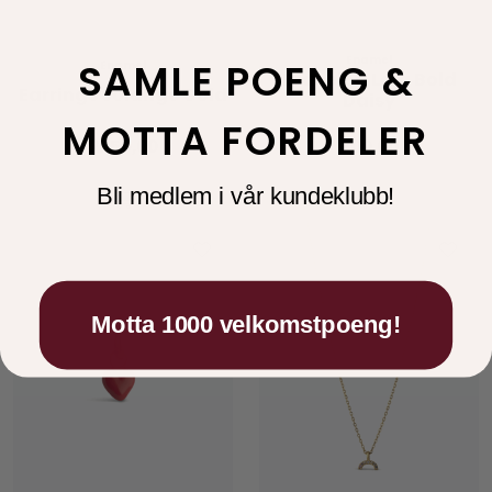
Enamel
SAMLE POENG &
Enamel
Bracelet, Lola Bold
Earrings Solange Gold
Daisy
MOTTA FORDELER
2.150,00
700,00
Bli medlem i vår kundeklubb!
Motta 1000 velkomstpoeng!