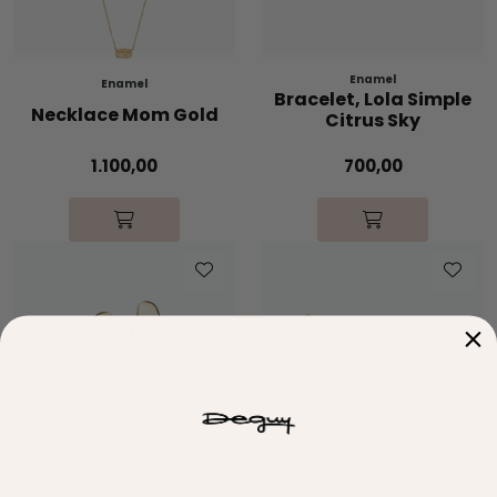
Enamel
Enamel
Bracelet, Lola Simple
Necklace Mom Gold
Citrus Sky
1.100,00
700,00