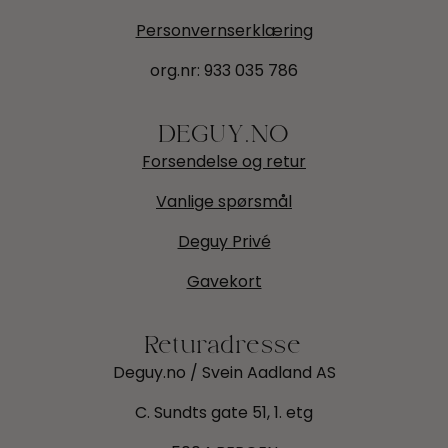
Personvernserklæring
org.nr:
933 035 786
DEGUY.NO
Forsendelse og retur
Vanlige spørsmål
Deguy Privé
Gavekort
Returadresse
Deguy.no / Svein Aadland AS
C. Sundts gate 51, 1. etg