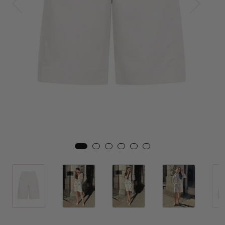
Skjørt
Jakker
Tilbehør
Outlet
SALG