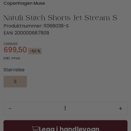
Copenhagen Muse
Natuli Stitch Shorts Jet Stream S
Produktnummer:
11068039-S
EAN:
200000687809
1.399,00
699,50
-50 %
inkl. mva.
Størrelse
S
-
+
Legg i handlevogn