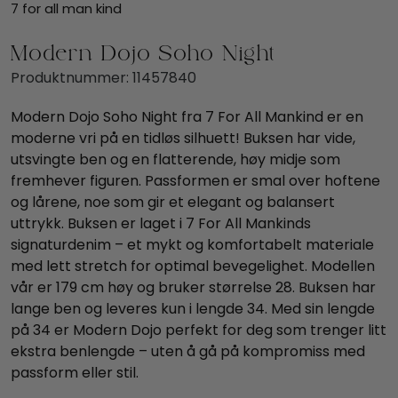
7 for all man kind
Modern Dojo Soho Night
Produktnummer:
11457840
Modern Dojo Soho Night fra 7 For All Mankind er en
moderne vri på en tidløs silhuett! Buksen har vide,
utsvingte ben og en flatterende, høy midje som
fremhever figuren. Passformen er smal over hoftene
og lårene, noe som gir et elegant og balansert
uttrykk. Buksen er laget i 7 For All Mankinds
signaturdenim – et mykt og komfortabelt materiale
med lett stretch for optimal bevegelighet. Modellen
vår er 179 cm høy og bruker størrelse 28. Buksen har
lange ben og leveres kun i lengde 34. Med sin lengde
på 34 er Modern Dojo perfekt for deg som trenger litt
ekstra benlengde – uten å gå på kompromiss med
passform eller stil.