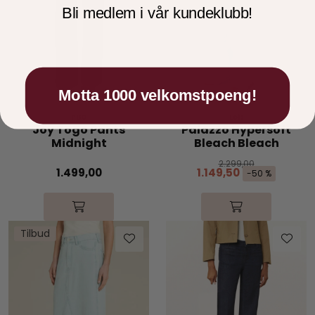
Bli medlem i vår kundeklubb!
Motta 1000 velkomstpoeng!
PBO
Lois
Joy Togo Pants
Palazzo Hypersoft
Midnight
Bleach Bleach
2.299,00
1.499,00
1.149,50
-50 %
Tilbud