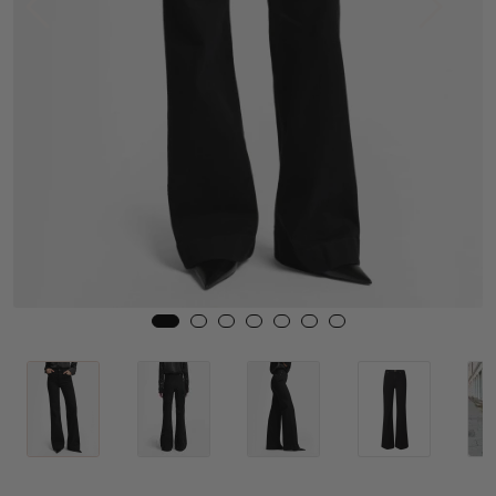
Skjørt
Jakker
Tilbehør
Outlet
SALG