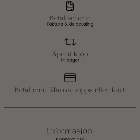
Faktura & delbetaling
14 dager
Informasjon
Kontakt oss