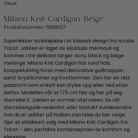
Tricot
Milano Knit Cardigan Beige
Produktnummer:
11068137
Superlekker strikkejakke i et klassisk design fra norske
Tricot. Jakken er laget av eksklusiv merinoull og
kommer i tre delikate farger: ecru, black og beige
melange. Milano Knit Cardigan har rund hals,
knappelukking foran med dekorative gullknapper,
samt brystlommer og frontlommer. Den har en rett
passform som enkelt kan styles opp eller ned etter
behov. Modellen vår er 175 cm høy og har på seg
størrelse S. Jakken er normal i størrelsen. Se vår
størrelsesguide nedenfor, eller kontakt kundeservice
hvis du er usikker på hvilken størrelse du bør velge.
Gjør et stilsikkert valg med Milano Knit Cardigan fra
Tricot – den perfekte kombinasjonen av komfort og
eleganse.