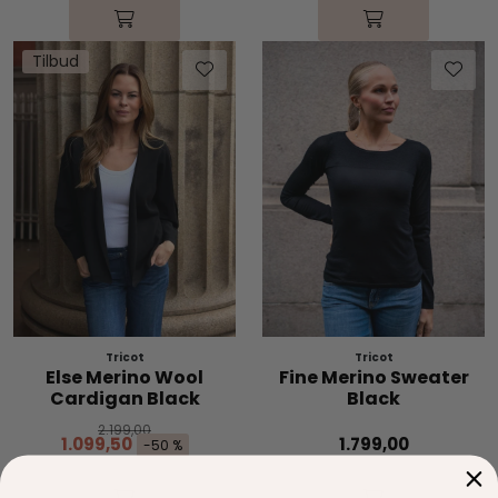
Tilbud
Tricot
Tricot
Else Merino Wool
Fine Merino Sweater
Cardigan Black
Black
2.199,00
1.099,50
1.799,00
-50 %