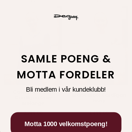
SAMLE POENG &
MOTTA FORDELER
Bli medlem i vår kundeklubb!
Tricot
Tricot
Cashmere Pearl
Marie Wool Cardigan
Cardigan Grey
Ivory
Melange
2.299,00
1.499,00
Motta 1000 velkomstpoeng!