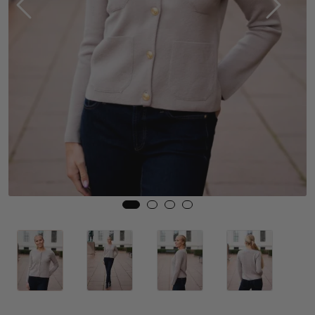
Skjørt
Jakker
Tilbehør
Outlet
SALG