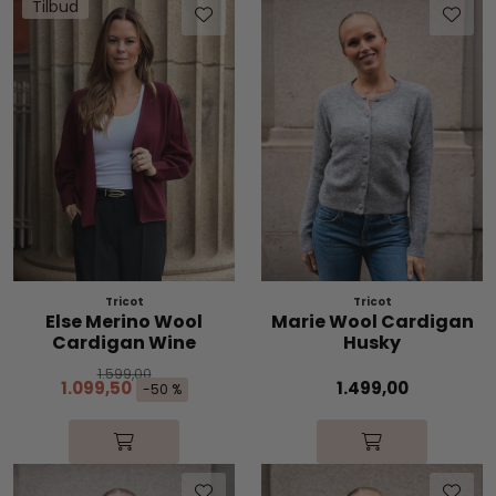
Tilbud
Tricot
Tricot
Else Merino Wool
Marie Wool Cardigan
Cardigan Wine
Husky
1.599,00
1.099,50
1.499,00
-50 %