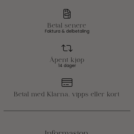
Faktura & delbetaling
14 dager
Informasjon