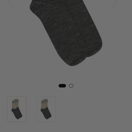
Skjørt
Jakker
Tilbehør
Outlet
SALG