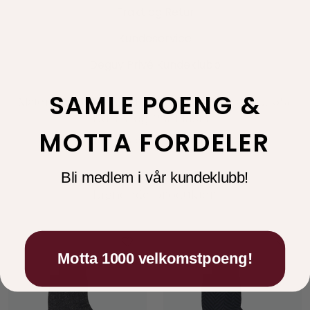
Frakt og Retur
Kundeservice
Deguy Privé Kundeklubb
SAMLE POENG &
Materiale: 70% Merino Ull, 25% Polyamid, 3%
Lurex og 2% Elastan
MOTTA FORDELER
Bli medlem i vår kundeklubb!
Motta 1000 velkomstpoeng!