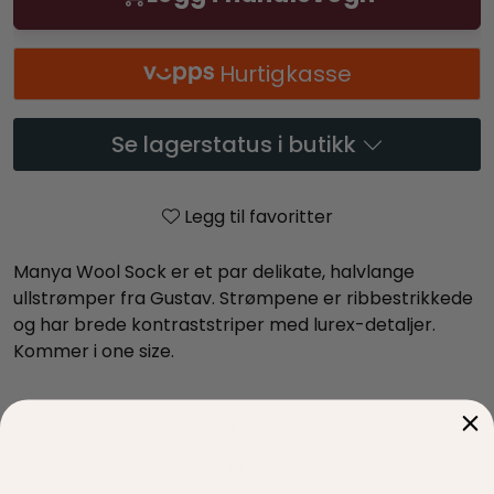
Hurtigkasse
Se lagerstatus i butikk
Legg til favoritter
Manya Wool Sock er et par delikate, halvlange
ullstrømper fra Gustav. Strømpene er ribbestrikkede
og har brede kontraststriper med lurex-detaljer.
Kommer i one size.
Beskrivelse
Spesifikasjoner