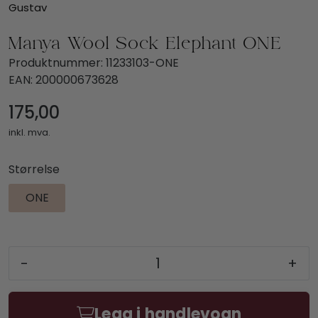
Gustav
Manya Wool Sock Elephant ONE
Produktnummer:
11233103-ONE
EAN:
200000673628
175,00
inkl. mva.
Størrelse
ONE
-
+
Legg i handlevogn