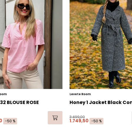
Room
Levete Room
32 BLOUSE ROSE
Honey 1 Jacket Black Co
3.499,00
0
1.749,50
-50 %
-50 %