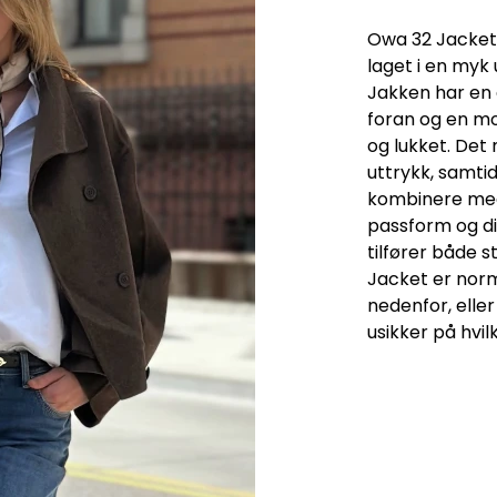
Owa 32 Jacket 
laget i en myk 
Jakken har en
foran og en m
og lukket. Det 
uttrykk, samti
kombinere med 
passform og di
tilfører både s
Jacket er norma
nedenfor, elle
usikker på hvil