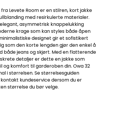
fra Levete Room er en stilren, kort jakke
ullblanding med resirkulerte materialer.
 elegant, asymmetrisk knappelukking
oderne krage som kan styles både åpen
minimalistiske designet gir et sofistikert
dig som den korte lengden gjør den enkel å
både jeans og skjørt. Med en flatterende
skrete detaljer er dette en jakke som
til og komfort til garderoben din. Owa 32
l i størrelsen. Se størrelsesguiden
r kontakt kundeservice dersom du er
ken størrelse du bør velge.