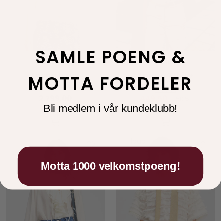
SAMLE POENG &
Munthe
Munthe
Locca Ivory
Lagga White
MOTTA FORDELER
899,00
2.799,00
449,50
-50 %
Bli medlem i vår kundeklubb!
Tilbud
Motta 1000 velkomstpoeng!