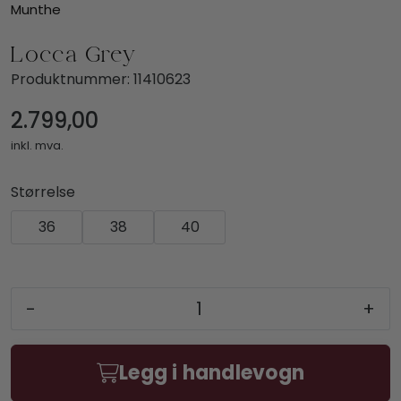
Munthe
Locca Grey
Produktnummer:
11410623
2.799,00
inkl. mva.
Størrelse
36
38
40
-
+
Legg i handlevogn