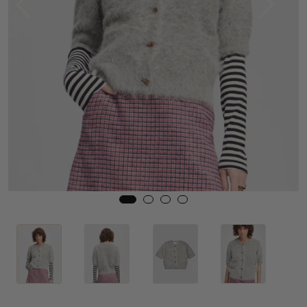
Skjørt
Jakker
Tilbehør
Outlet
SALG