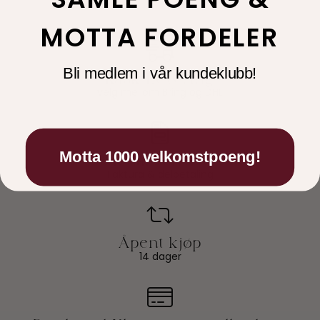
MOTTA FORDELER
Bli medlem i vår kundeklubb!
velg mellom Bring og DHL
Motta 1000 velkomstpoeng!
Faktura & delbetaling
14 dager