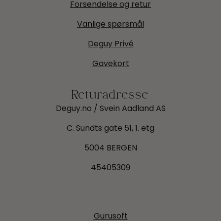
Forsendelse og retur
Vanlige spørsmål
Deguy Privé
Gavekort
Returadresse
Deguy.no / Svein Aadland AS
C. Sundts gate 51, 1. etg
5004 BERGEN
45405309
Gurusoft