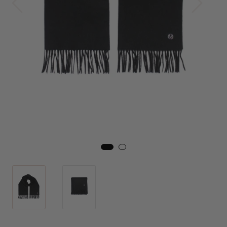
Skjørt
Jakker
Tilbehør
Outlet
SALG