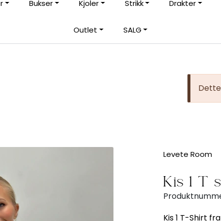
r
Bukser
Kjoler
Strikk
Drakter
Rask levering med DHL eller Bring
|
Outlet
SALG
rt
Frakt fra 59,-
Dette 
Levete Room
Kis 1 T-
Produktnumme
Kis 1 T-Shirt f