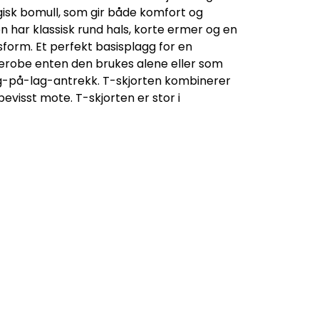
gisk bomull, som gir både komfort og
n har klassisk rund hals, korte ermer og en
form. Et perfekt basisplagg for en
robe enten den brukes alene eller som
ag-på-lag-antrekk. T-skjorten kombinerer
bevisst mote. T-skjorten er stor i