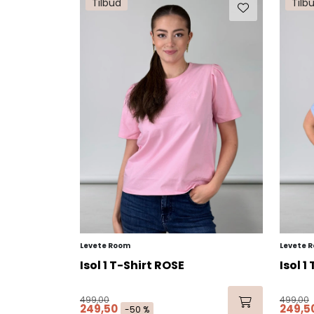
Tilbud
Tilb
Levete Room
Levete 
Isol 1 T-Shirt ROSE
Isol 1
499,00
499,00
249,50
249,5
-50 %