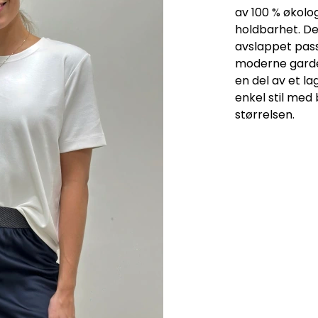
av 100 % økolo
holdbarhet. De
avslappet pass
moderne garde
en del av et l
enkel stil med 
størrelsen.