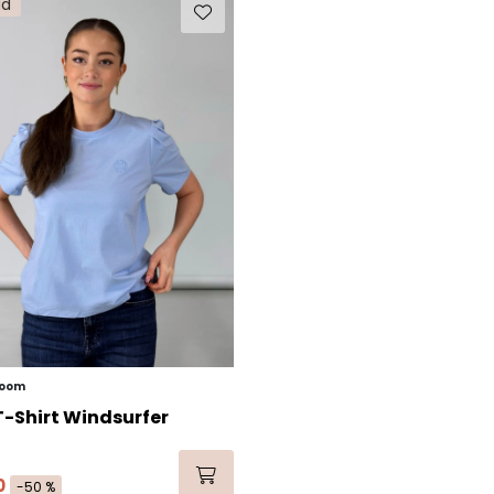
ud
Room
 T-Shirt Windsurfer
0
-50 %