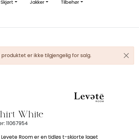
Skjørt
Jakker
Tilbehør
0
Kundeservice
Favoritter
Logg inn
produktet er ikke tilgjengelig for salg.
shirt White
r:
11067954
ra Levete Room er en tidløs t-skjorte laget