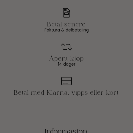
Faktura & delbetaling
14 dager
Informasjon