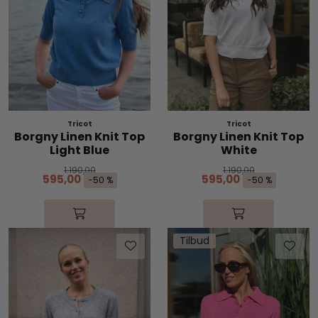
Tricot
Tricot
Borgny Linen Knit Top
Borgny Linen Knit Top
Light Blue
White
1.190,00
1.190,00
595,00
595,00
-50 %
-50 %
Tilbud