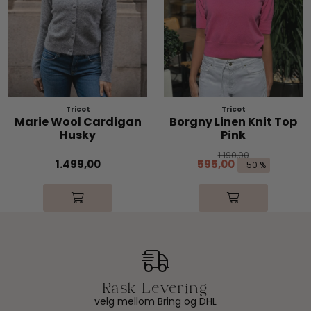
Tricot
Tricot
Marie Wool Cardigan
Borgny Linen Knit Top
Husky
Pink
1.190,00
1.499,00
595,00
-50 %
velg mellom Bring og DHL