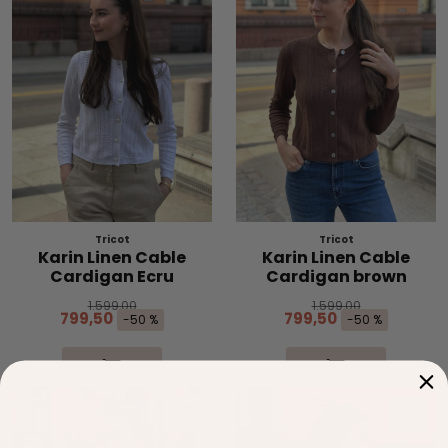
Tricot
Tricot
Karin Linen Cable
Karin Linen Cable
Cardigan Ecru
Cardigan brown
1.599,00
1.599,00
799,50
799,50
-50 %
-50 %