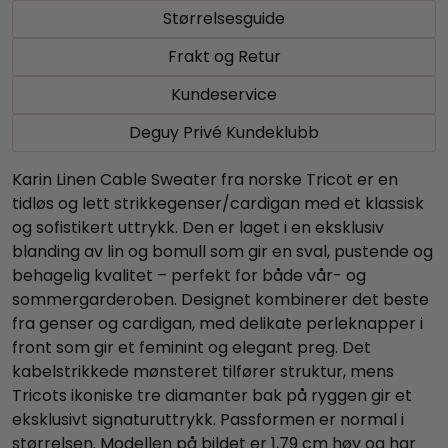
Størrelsesguide
Frakt og Retur
Kundeservice
Deguy Privé Kundeklubb
Karin Linen Cable Sweater fra norske Tricot er en
tidløs og lett strikkegenser/cardigan med et klassisk
og sofistikert uttrykk. Den er laget i en eksklusiv
blanding av lin og bomull som gir en sval, pustende og
behagelig kvalitet – perfekt for både vår- og
sommergarderoben. Designet kombinerer det beste
fra genser og cardigan, med delikate perleknapper i
front som gir et feminint og elegant preg. Det
kabelstrikkede mønsteret tilfører struktur, mens
Tricots ikoniske tre diamanter bak på ryggen gir et
eksklusivt signaturuttrykk. Passformen er normal i
størrelsen. Modellen på bildet er 1,79 cm høy og har