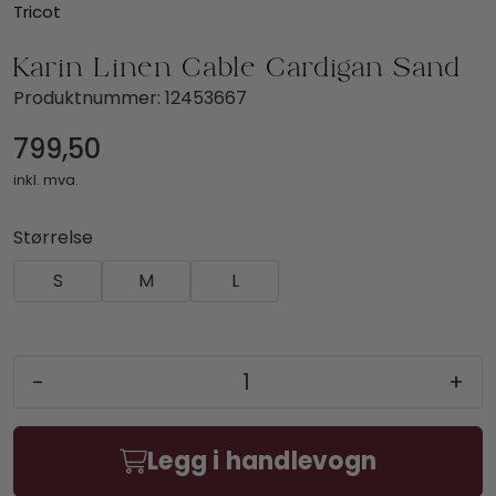
Tricot
Karin Linen Cable Cardigan Sand
Produktnummer:
12453667
799,50
inkl. mva.
Størrelse
S
M
L
-
+
Legg i handlevogn