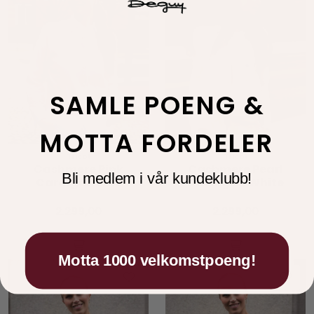
SAMLE POENG &
MOTTA FORDELER
Tricot
Tricot
Cashmere Pink
Cashmere Pearl
Bli medlem i vår kundeklubb!
Cardigan Pink
Cardigan White
2.299,00
2.299,00
Motta 1000 velkomstpoeng!