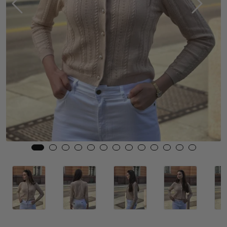
Skjørt
Jakker
Tilbehør
Outlet
SALG