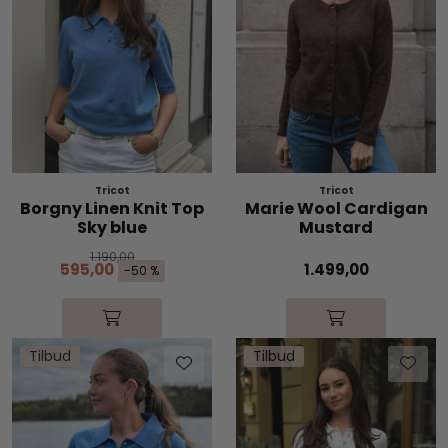
Tricot
Tricot
Borgny Linen Knit Top
Marie Wool Cardigan
Sky blue
Mustard
1.190,00
595,00
1.499,00
-50 %
Tilbud
Tilbud