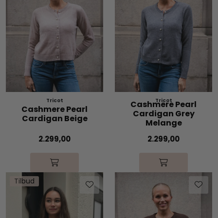
Tricot
Tricot
Cashmere Pearl
Cashmere Pearl
Cardigan Grey
Cardigan Beige
Melange
2.299,00
2.299,00
Tilbud