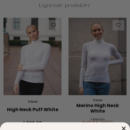
Tricot
Tricot
Merino High Neck
High Neck Puff White
White
1.899,00
1.899,00
949,50
-50 %