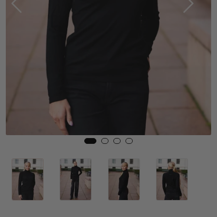
Skjørt
Jakker
Tilbehør
Outlet
SALG