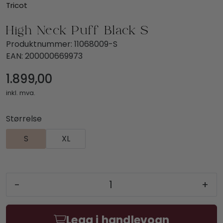
Tricot
High Neck Puff Black S
Produktnummer:
11068009-S
EAN:
200000669973
1.899,00
inkl. mva.
Størrelse
S
XL
-
+
Legg i handlevogn