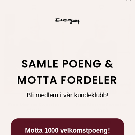
SAMLE POENG &
MOTTA FORDELER
Bli medlem i vår kundeklubb!
Tricot
Tricot
Fine Merino Sweater
Fine Merino Sweater
Black
Black
1.699,00
1.799,00
Motta 1000 velkomstpoeng!