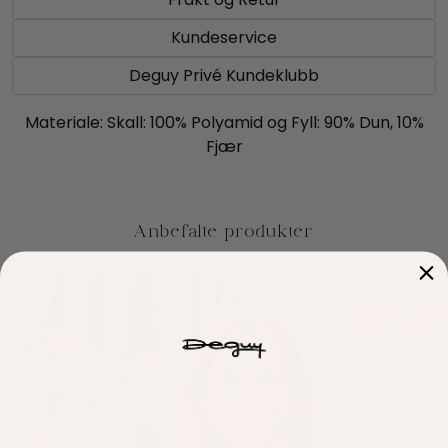
Kundeservice
Deguy Privé Kundeklubb
Materiale: Skall: 100% Polyamid og Fyll: 90% Dun, 10%
Fjær