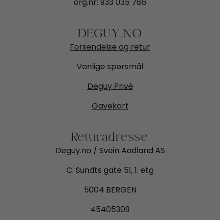
org.nr:
933 035 786
DEGUY.NO
Forsendelse og retur
Vanlige spørsmål
Deguy Privé
Gavekort
Returadresse
Deguy.no / Svein Aadland AS
C. Sundts gate 51, 1. etg
5004 BERGEN
45405309