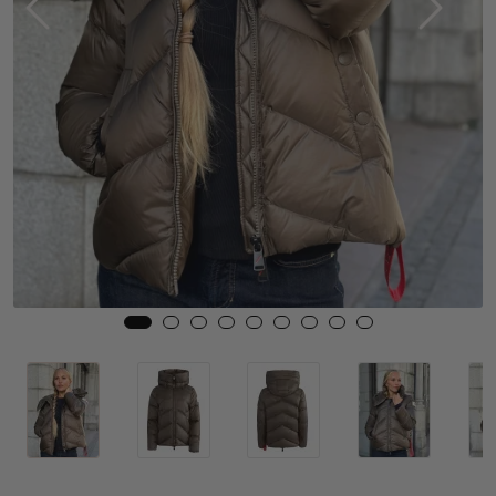
Skjørt
Jakker
Tilbehør
Outlet
SALG