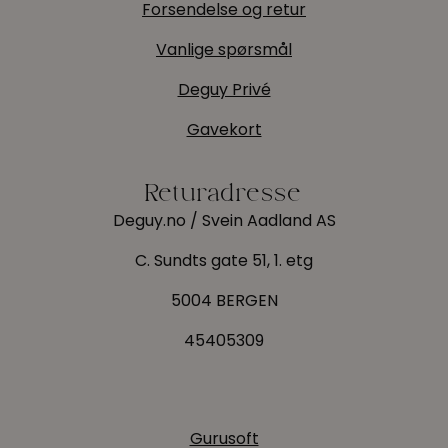
Forsendelse og retur
Vanlige spørsmål
Deguy Privé
Gavekort
Returadresse
Deguy.no / Svein Aadland AS
C. Sundts gate 51, 1. etg
5004 BERGEN
45405309
Gurusoft