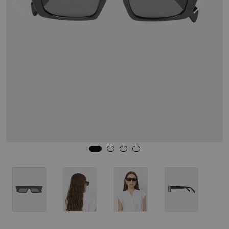
Skjørt
Jakker
Tilbehør
Outlet
SALG