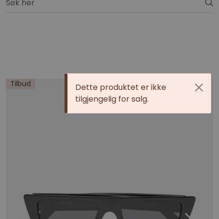
Skip to main content
Gratis ombytting
Nyheter
Merker
Tilbud
Dette produktet er ikke
Overdeler
tilgjengelig for salg.
Bukser
Kjoler
Strikk
Drakter