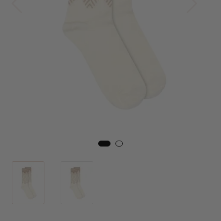
Skjørt
Jakker
Tilbehør
Outlet
SALG