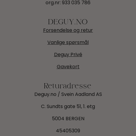
org.nr:
933 035 786
DEGUY.NO
Forsendelse og retur
Vanlige spørsmål
Deguy Privé
Gavekort
Returadresse
Deguy.no / Svein Aadland AS
C. Sundts gate 51, 1. etg
5004 BERGEN
45405309