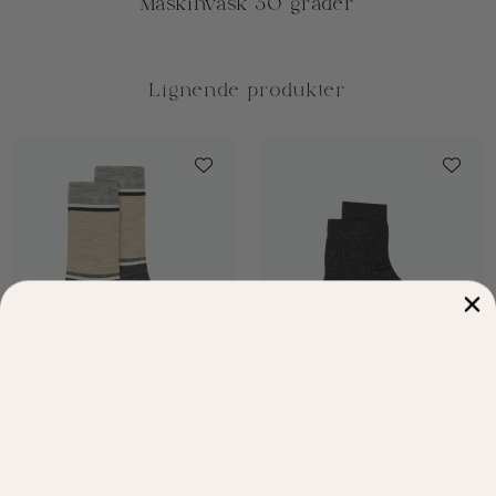
Gustav
Gustav
Manya Wool Sock
Adele Lurex Socks
Elephant
Black