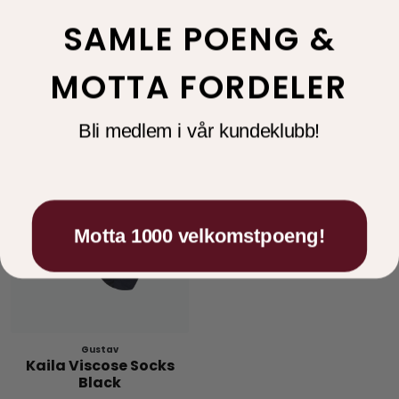
SAMLE POENG &
175,00
99,00
MOTTA FORDELER
Bli medlem i vår kundeklubb!
Motta 1000 velkomstpoeng!
Gustav
Kaila Viscose Socks
Black