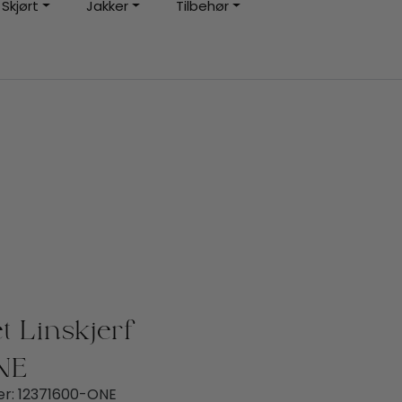
Skjørt
Jakker
Tilbehør
0
Kundeservice
Favoritter
Logg inn
t Linskjerf
NE
r:
12371600-ONE