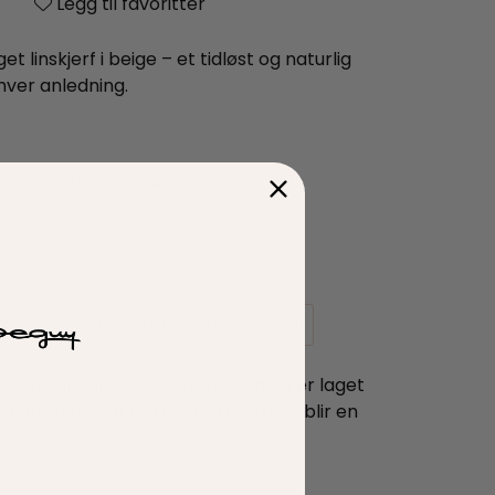
Legg til favoritter
t linskjerf i beige – et tidløst og naturlig
hver anledning.
ice
Deguy Privé Kundeklubb
stilfullt tillegg til garderoben og er laget
kturen gjør at dette skjerfet raskt blir en