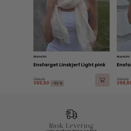
Manzini
Manzini
Ensfarget Linskjerf Light pink
Ensfa
799,00
799,00
399,50
399,5
-50 %