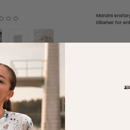
Manzini ensfarge
tilbehør for en
fikasjoner
Frakt og Retur
Kundeserv
er naturlig eleganse, komfort og bærekraft. Skjerfet er et 
åndverk. Den nydelige meleringen og den luksuriøse linstru