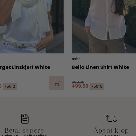
Nohr
rget Linskjerf White
Bella Linen Shirt White
999,00
0
499,50
-50 %
-50 %