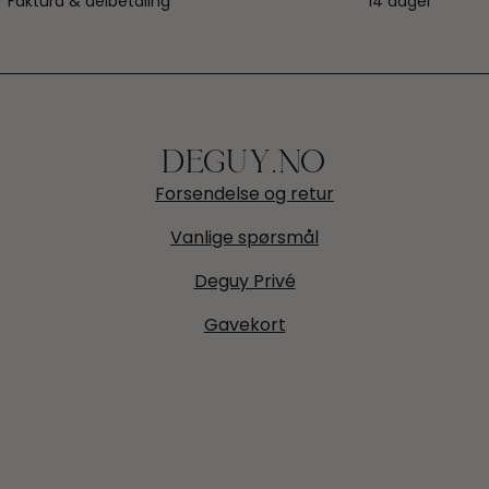
Faktura & delbetaling
14 dager
DEGUY.NO
Forsendelse og retur
Vanlige spørsmål
Deguy Privé
Gavekort