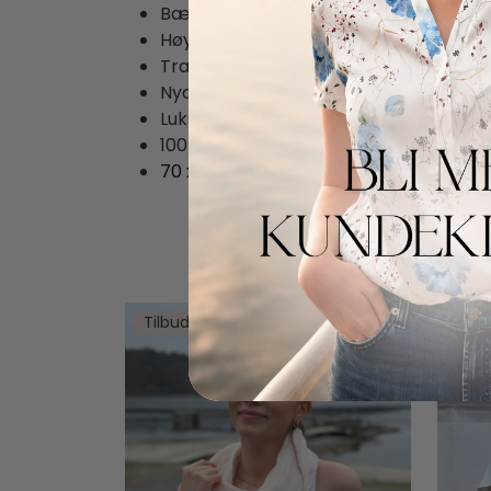
Bærekraftige materialer
Høy kvalitet
Tradisjonelt håndverk
Nydelig melering
Luksuriøs linstruktur
100 % Lin
70 x 180 cm – gir deg rikelig med stoff
Tilbud
Tilb