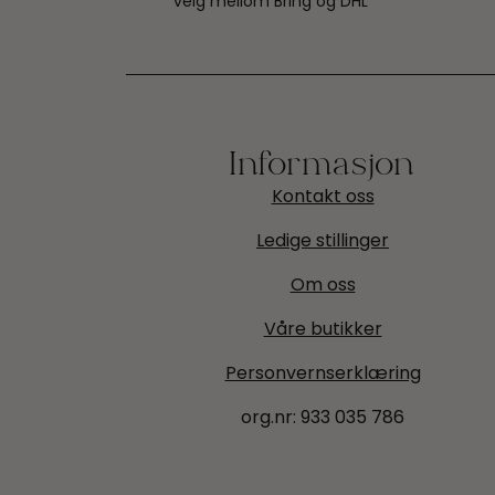
velg mellom Bring og DHL
Informasjon
Kontakt oss
Ledige stillinger
Om oss
Våre butikker
Personvernserklæring
org.nr:
933 035 786