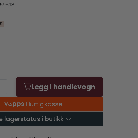
59638
%
Legg i handlevogn
+
Hurtigkasse
e lagerstatus i butikk