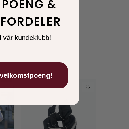
 POENG &
FORDELER
i vår kundeklubb!
 velkomstpoeng!