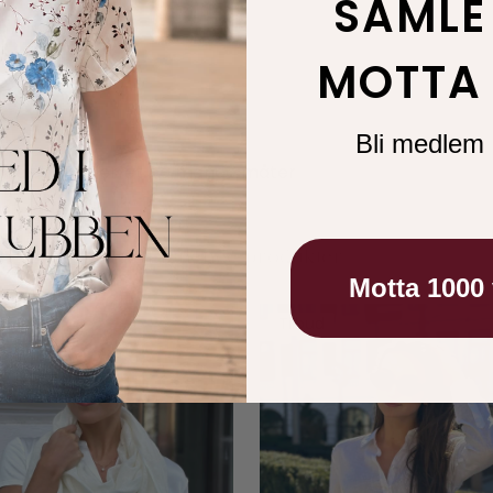
SAMLE
MOTTA 
Bli medlem 
 til å style skjerfet på mange måter
Motta 1000
ud
Tilbud