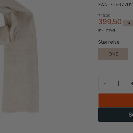
EAN:
70537702
799,00
399,50
-50 
inkl. mva.
Størrelse
ONE
-
S