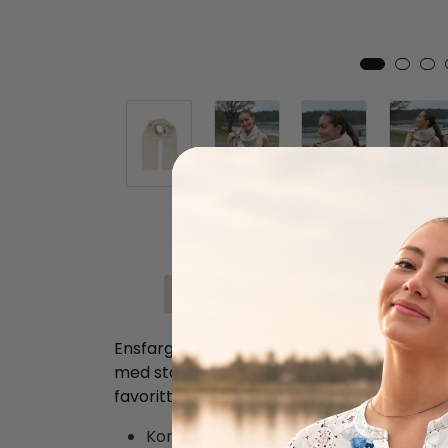
Beskrivelse
Spesi
Ensfarget Linskjerf fra Nohr Studio kombiner
med stor vekt på kvalitet og tradisjonelt h
favoritt du vil bruke sesong etter sesong.
Komfortabelt og lett