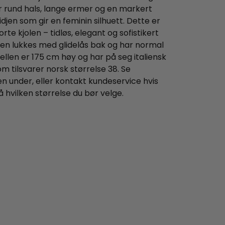
ar rund hals, lange ermer og en markert
idjen som gir en feminin silhuett. Dette er
orte kjolen – tidløs, elegant og sofistikert
olen lukkes med glidelås bak og har normal
llen er 175 cm høy og har på seg italiensk
om tilsvarer norsk størrelse 38. Se
en under, eller kontakt kundeservice hvis
å hvilken størrelse du bør velge.