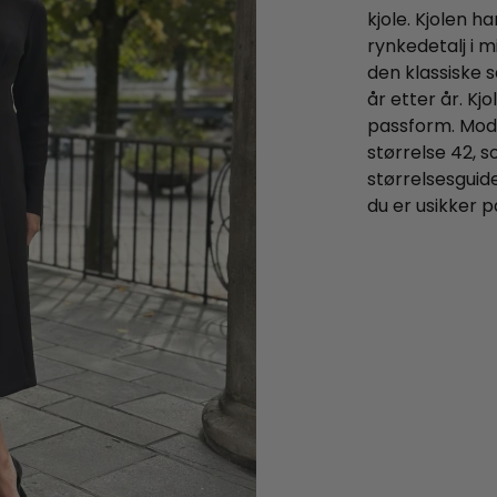
kjole. Kjolen h
rynkedetalj i m
den klassiske s
år etter år. Kj
passform. Mode
størrelse 42, s
størrelsesguid
du er usikker p