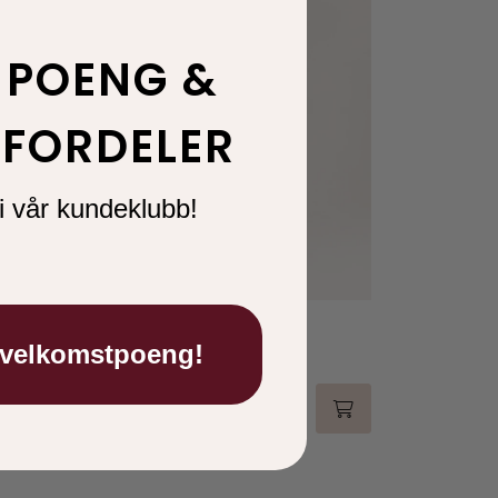
 POENG &
FORDELER
i vår kundeklubb!
MeiMeiJ
Dress M5PA45 Offwhite
 velkomstpoeng!
5.200,00
2.600,00
-50 %