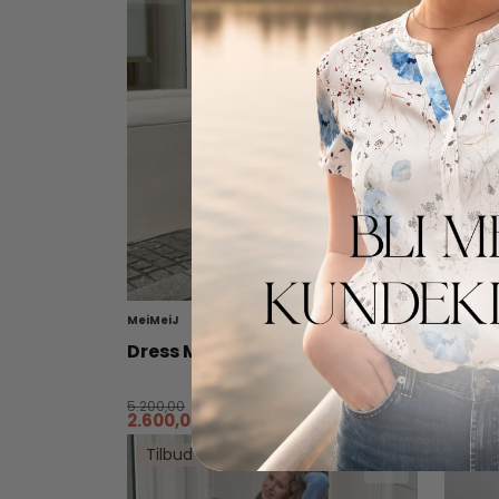
MeiMeiJ
MeiMeiJ
Dress M5PA45 Black
Skirt
5.200,00
2.799,0
2.600,00
1.399,
-50 %
Tilbud