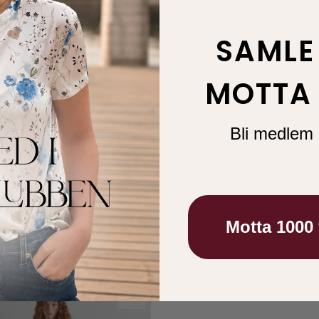
SAMLE
MOTTA 
Bli medlem 
MeiMeiJ
 M51A17 Black
Dress M51A29 Red
Motta 1000
0
2.799,00
50
1.399,50
-50 %
-50 %