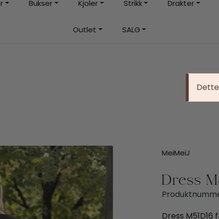
r
Bukser
Kjoler
Strikk
Drakter
Rask levering med DHL eller Bring
|
Outlet
SALG
rt
Frakt fra 59,-
Dette 
MeiMeiJ
Dress M
Produktnumme
Dress M51D16 fr