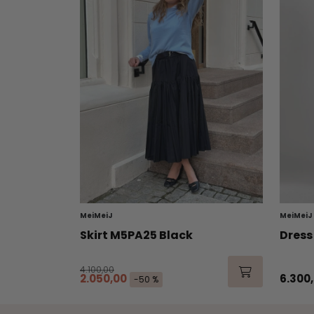
MeiMeiJ
MeiMeiJ
Skirt M5PA25 Black
Dress
4.100,00
2.050,00
6.300
-50 %