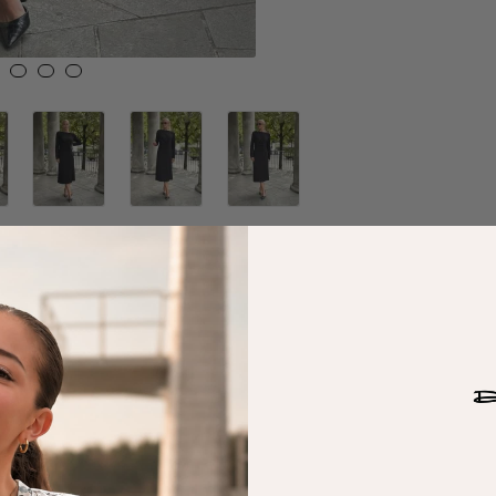
Frakt og Retur
Kundeservice
De
ud
Tilbud