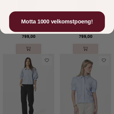
Neo Noir
Neo Noir
Rosa Stripe Shirt Light
Rosa Striped Crepe
Motta 1000 velkomstpoeng!
Blue
Shirt Blue
799,00
799,00