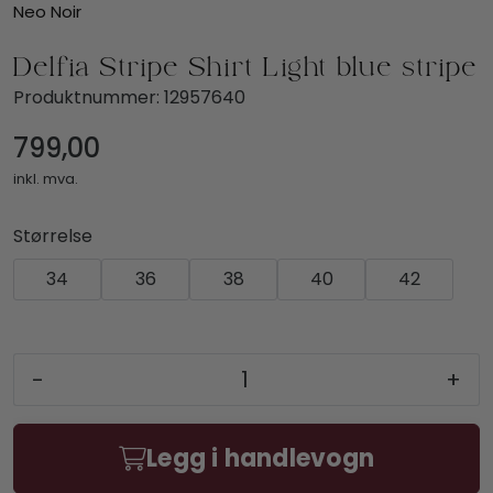
Neo Noir
Delfia Stripe Shirt Light blue stripe
Produktnummer:
12957640
799,00
inkl. mva.
Størrelse
34
36
38
40
42
-
+
Legg i handlevogn