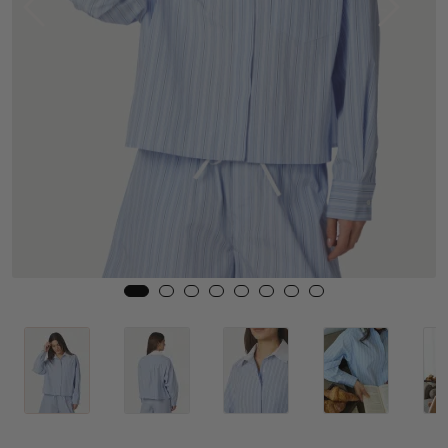
Skjørt
Jakker
Tilbehør
Outlet
SALG