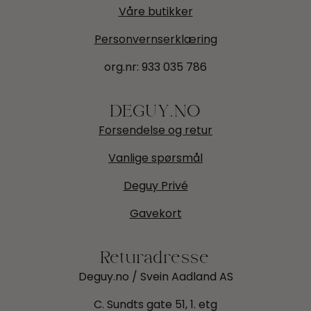
Våre butikker
Personvernserklæring
org.nr:
933 035 786
DEGUY.NO
Forsendelse og retur
Vanlige spørsmål
Deguy Privé
Gavekort
Returadresse
Deguy.no / Svein Aadland AS
C. Sundts gate 51, 1. etg