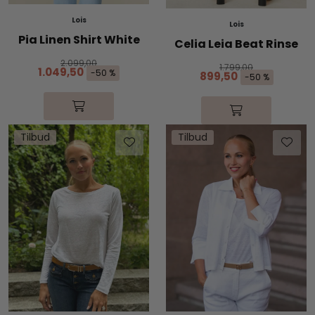
Lois
Lois
Pia Linen Shirt White
Celia Leia Beat Rinse
2.099,00
1.799,00
1.049,50
-50 %
899,50
-50 %
Tilbud
Tilbud