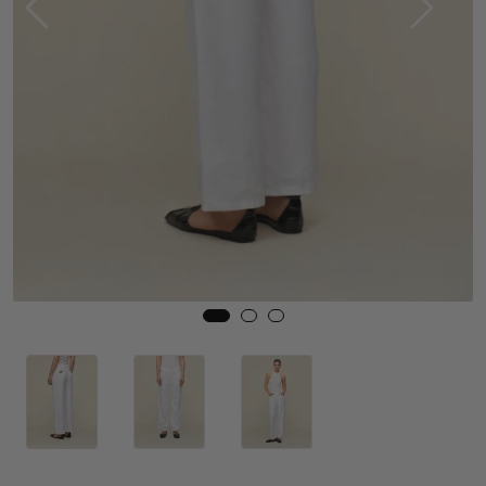
Skjørt
Jakker
Tilbehør
Outlet
SALG