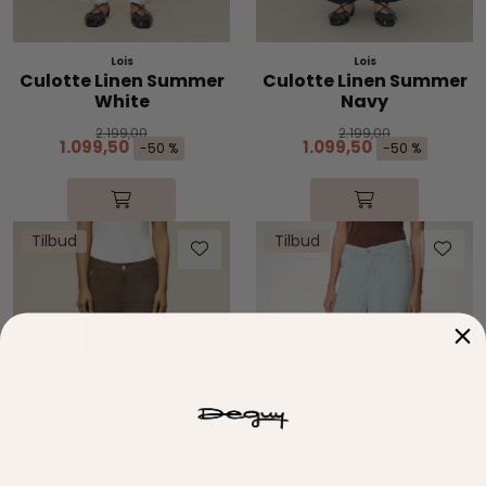
Lois
Lois
Culotte Linen Summer
Culotte Linen Summer
White
Navy
2.199,00
2.199,00
1.099,50
1.099,50
-50 %
-50 %
Tilbud
Tilbud