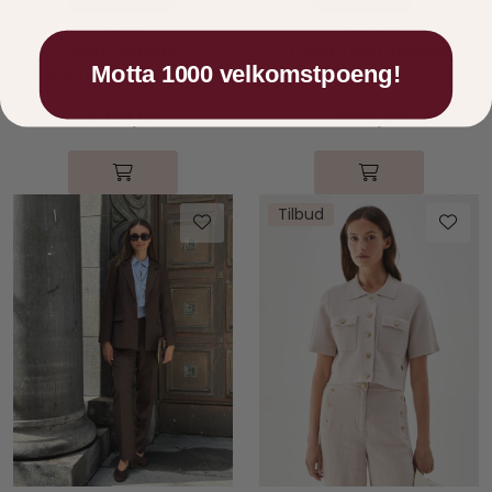
Notyz
Neo Noir
Paris Suede
Tirsa Twill Jacket
Motta 1000 velkomstpoeng!
Trenchcoat Caramel
Black
4.199,00
1.299,00
Tilbud