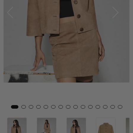
Skjørt
Jakker
Tilbehør
Outlet
SALG