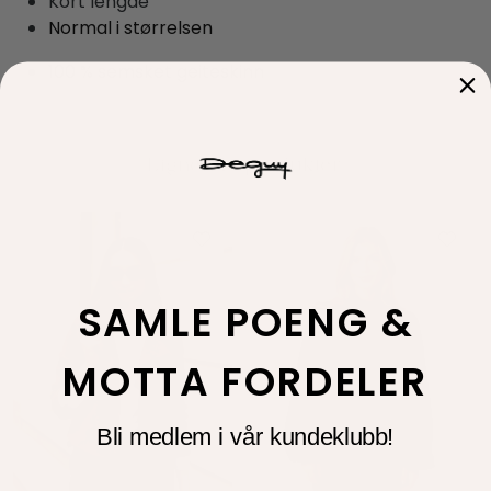
Kort lengde
Normal i størrelsen
100 % semsket geiteskinn
SAMLE POENG &
MOTTA FORDELER
Bli medlem i vår kundeklubb!