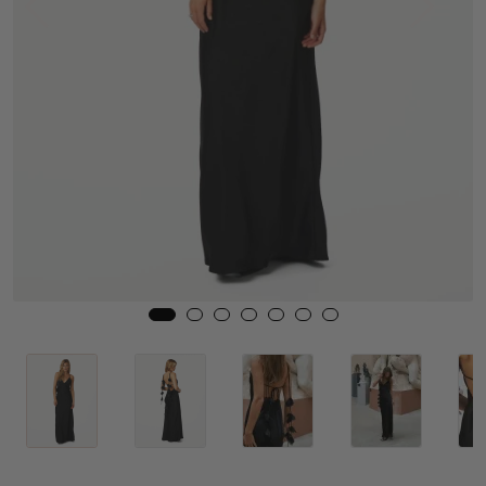
Skjørt
Jakker
Tilbehør
Outlet
SALG