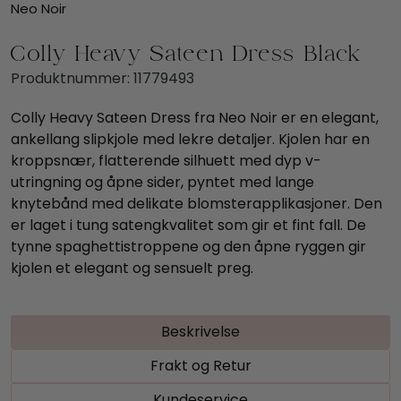
Neo Noir
Colly Heavy Sateen Dress Black
Produktnummer:
11779493
Colly Heavy Sateen Dress fra Neo Noir er en elegant,
ankellang slipkjole med lekre detaljer. Kjolen har en
kroppsnær, flatterende silhuett med dyp v-
utringning og åpne sider, pyntet med lange
knytebånd med delikate blomsterapplikasjoner. Den
er laget i tung satengkvalitet som gir et fint fall. De
tynne spaghettistroppene og den åpne ryggen gir
kjolen et elegant og sensuelt preg.
Beskrivelse
Frakt og Retur
Kundeservice