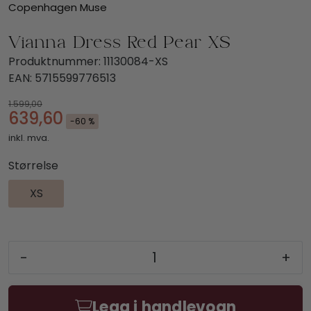
Copenhagen Muse
Vianna-Dress Red Pear XS
Produktnummer:
11130084-XS
EAN:
5715599776513
1.599,00
639,60
-60 %
inkl. mva.
Størrelse
XS
-
+
Legg i handlevogn