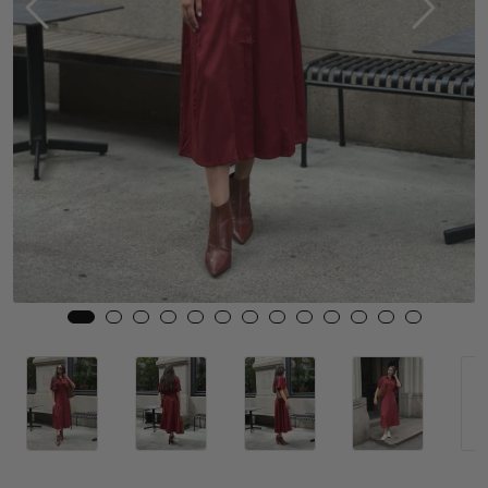
Skjørt
Jakker
Tilbehør
Outlet
SALG