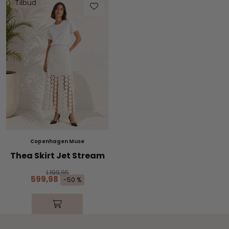
Tilbud
Copenhagen Muse
Thea Skirt Jet Stream
1.199,95
599,98
-50 %