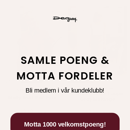
Tilbud
Tilbud
SAMLE POENG &
MOTTA FORDELER
Copenhagen Muse
Bli medlem i vår kundeklubb!
Copenhagen Muse
NATURE SKIRT Taupe
Molly Shirt Red Pear
Gray Melange
999,00
1.699,95
399,60
849,98
-60 %
-50 %
Motta 1000 velkomstpoeng!