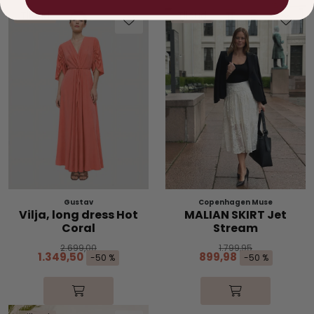
Tilbud
Tilbud
Gustav
Copenhagen Muse
Vilja, long dress Hot
MALIAN SKIRT Jet
Coral
Stream
2.699,00
1.799,95
1.349,50
899,98
-50 %
-50 %