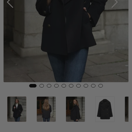
Skjørt
Jakker
Tilbehør
Outlet
SALG