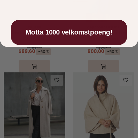
Pieszak
Copenhagen Muse
Motta 1000 velkomstpoeng!
Anika Long Shorts
Anora Bermuda Light
Vanilla
Blue Denim
1.499,00
1.200,00
599,60
600,00
-60 %
-50 %