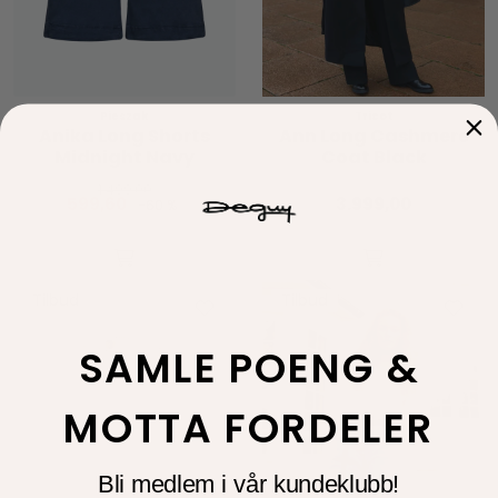
Pieszak
Tricot
Anika Long Shorts
Ann Long Cashmere
Midnight Navy
Coat Black
1.499,00
599,60
3.999,00
-60 %
Tilbud
Tilbud
SAMLE POENG &
MOTTA FORDELER
Bli medlem i vår kundeklubb!