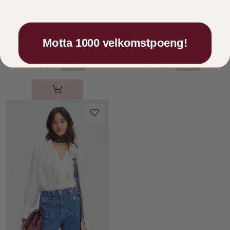
Munthe
Neo Noir
Lagga White
Carin Denim Skirt Blue
Motta 1000 velkomstpoeng!
899,00
649,00
449,50
324,50
-50 %
-50 %