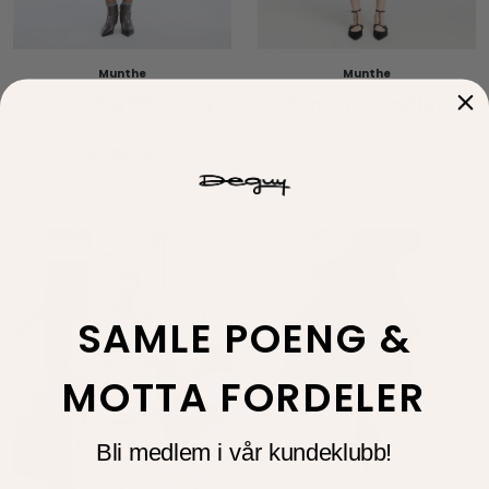
Munthe
Munthe
Charming PrintGrey
Pum Dress Indigo
3.499,00
2.299,00
1.749,50
-50 %
Tilbud
Tilbud
SAMLE POENG &
MOTTA FORDELER
Bli medlem i vår kundeklubb!