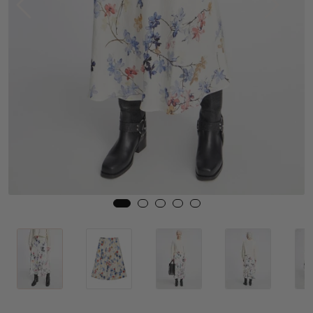
Skjørt
Jakker
Tilbehør
Outlet
SALG