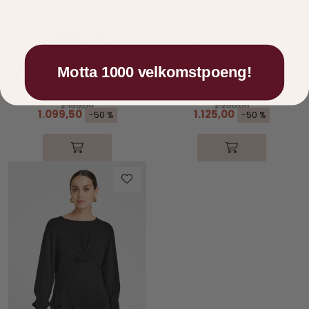
Gustav
Gustav
Motta 1000 velkomstpoeng!
Kaisa shirt Peach Dust
Niamin Shirt Off White
2.199,00
2.250,00
1.099,50
1.125,00
-50 %
-50 %