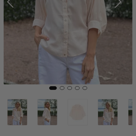
Skjørt
Jakker
Tilbehør
Outlet
SALG