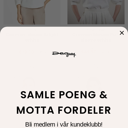
Stenstrøms
Gustav
Carmen Blouse Puff
Carmen blouse Bright
sleeve White
White
1.899,00
2.399,00
949,50
1.679,30
-50 %
-30 %
Tilbud
Tilbud
SAMLE POENG &
MOTTA FORDELER
Bli medlem i vår kundeklubb!