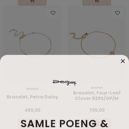
Enamel
Enamel
Bracelet, Four-Leaf
Bracelet, Petra Daisy
Clover 925S/GP/M
450,00
700,00
SAMLE POENG &