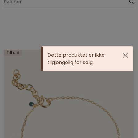
Skip to main content
Gratis ombytting
Nyheter
Merker
Tilbud
Dette produktet er ikke
Overdeler
tilgjengelig for salg.
Bukser
Kjoler
Strikk
Drakter