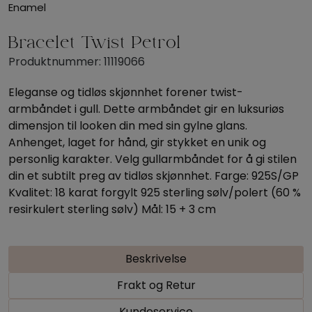
Enamel
Bracelet Twist Petrol
Produktnummer:
11119066
Eleganse og tidløs skjønnhet forener twist-
armbåndet i gull. Dette armbåndet gir en luksuriøs
dimensjon til looken din med sin gylne glans.
Anhenget, laget for hånd, gir stykket en unik og
personlig karakter. Velg gullarmbåndet for å gi stilen
din et subtilt preg av tidløs skjønnhet. Farge: 925S/GP
Kvalitet: 18 karat forgylt 925 sterling sølv/polert (60 %
resirkulert sterling sølv) Mål: 15 + 3 cm
Beskrivelse
Frakt og Retur
Kundeservice