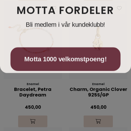
MOTTA FORDELER
Bli medlem i vår kundeklubb!
Motta 1000 velkomstpoeng!
Enamel
Enamel
Bracelet, Petra
Charm, Organic Clover
Daydream
925S/GP
450,00
450,00