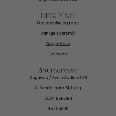
DEGUY.NO
Forsendelse og retur
Vanlige spørsmål
Deguy Privé
Gavekort
Returadresse
Deguy.no / Svein Aadland AS
C. Sundts gate 51, 1. etg
5004 BERGEN
45405309