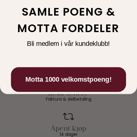
SAMLE POENG &
MOTTA FORDELER
Bli medlem i vår kundeklubb!
velg mellom Bring og DHL
Motta 1000 velkomstpoeng!
Faktura & delbetaling
14 dager