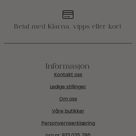
Informasjon
Kontakt oss
Ledige stillinger
Om oss
Våre butikker
Personvernserklæring
org.nr:
933 035 786