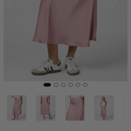
Skjørt
Jakker
Tilbehør
Outlet
SALG